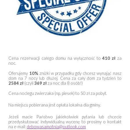
Cena rezerwacji całego domu na wyłączność to
410 zł
za
noc.
Oferujemy
10%
zniżki w przypadku gdy chcesz wynająć nasz
dom na
7 nocy
lub dłużej. Cena za cały dom za tydzień to
2584 zł
(czyli
369 zł
za noc dla 8 osób!)
Cena noclegu zwierzaka (np. piesek) to
50 zł
za pobyt.
Na miejscu pobierana jest opłata lokalna dla gminy.
Jeżeli macie Państwo jakiekolwiek pytania lub chcecie
przedyskutować indywidualną wycenę to prosimy o kontakt
na e-mail:
debowasamotnia@outlook.com