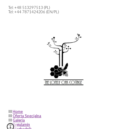
Tel: +48 513297513 (PL)
Tel: +44 7871424206 (EN/PL)
III
Home
III
Oferta Specjalna
III
Galeria
III
Regulamin
III
Niezbędnik